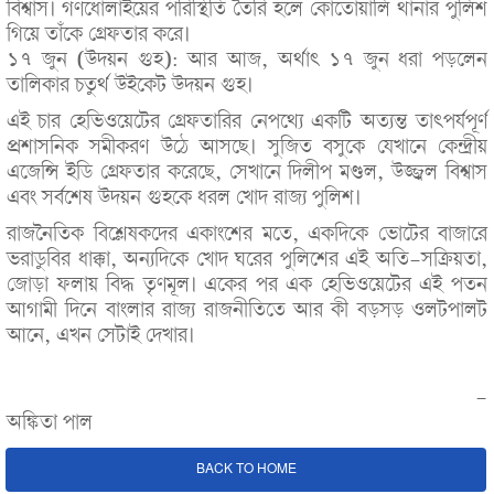
বিশ্বাস। গণধোলাইয়ের পরিস্থিতি তৈরি হলে কোতোয়ালি থানার পুলিশ
গিয়ে তাঁকে গ্রেফতার করে।
১৭ জুন (উদয়ন গুহ): আর আজ, অর্থাৎ ১৭ জুন ধরা পড়লেন
তালিকার চতুর্থ উইকেট উদয়ন গুহ।
এই চার হেভিওয়েটের গ্রেফতারির নেপথ্যে একটি অত্যন্ত তাৎপর্যপূর্ণ
প্রশাসনিক সমীকরণ উঠে আসছে। সুজিত বসুকে যেখানে কেন্দ্রীয়
এজেন্সি ইডি গ্রেফতার করেছে, সেখানে দিলীপ মণ্ডল, উজ্জ্বল বিশ্বাস
এবং সর্বশেষ উদয়ন গুহকে ধরল খোদ রাজ্য পুলিশ।
রাজনৈতিক বিশ্লেষকদের একাংশের মতে, একদিকে ভোটের বাজারে
ভরাডুবির ধাক্কা, অন্যদিকে খোদ ঘরের পুলিশের এই অতি-সক্রিয়তা,
জোড়া ফলায় বিদ্ধ তৃণমূল। একের পর এক হেভিওয়েটের এই পতন
আগামী দিনে বাংলার রাজ্য রাজনীতিতে আর কী বড়সড় ওলটপালট
আনে, এখন সেটাই দেখার।
-
অঙ্কিতা পাল
BACK TO HOME