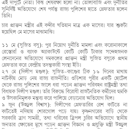
এই দাপুটে নেতা। কিন্তু শেষরক্ষা হলো না। তোলাবাজি এবং দুর্নীতির
সুনির্দিষ্ট অভিযোগে শেষ পর্যন্ত রাজ্য পুলিশের হাতে গ্রেফতার হলেন
তিনি।
চার প্রাক্তন মন্ত্রীর এই বন্দীর খতিয়ান মাত্র এক মাসের। যার শুরুটা
হয়েছিল মে মাসের মাঝামাঝি।
১১ মে (সুজিত বসু): পুর নিয়োগ দুর্নীতি মামলা এবং করোনাকালে
রেস্তোরাঁ ও ব্যাংক অ্যাকাউন্টে কোটি কোটি টাকার সন্দেহজনক
লেনদেনের অভিযোগে দমকলের প্রাক্তন মন্ত্রী সুজিত বসুকে প্রথম
গ্রেফতার করে কেন্দ্রীয় তদন্তকারী সংস্থা ইডি।
২৭ মে (দিলীপ মণ্ডল): সুজিত-কাণ্ডের ঠিক ১৬ দিনের মাথায়
নাটকীয় মোড় নেয় রাজ্য রাজনীতি। ওড়িশার পুরীর একটি হোটেল
থেকে রাজ্য পুলিশের জালে ধরা পড়েন প্রাক্তন পরিবহন রাষ্ট্রমন্ত্রী তথা
বিধায়ক দিলীপ মণ্ডল। তাঁর বিরুদ্ধে বিরোধী রাজনৈতিক কর্মীদের হুমকি
ও উসকানিমূলক মন্তব্য করে পালিয়ে বেড়ানোর অভিযোগ ছিল।
৯ জুন (উজ্জ্বল বিশ্বাস): দিলীপের গ্রেফতারির রেশ কাটতে না
কাটতেই নদিয়ায় শোরগোল পড়ে যায়। কৃষ্ণনগরের বাড়ি থেকে
সরকারি ত্রাণ সামগ্রী, তথা গরিবের ত্রিপল চুরির অভিযোগে স্থানীয়
জনতার ক্ষোভের মুখে পড়েন প্রাক্তন বিজ্ঞান ও প্রযুক্তি মন্ত্রী উজ্জ্বল