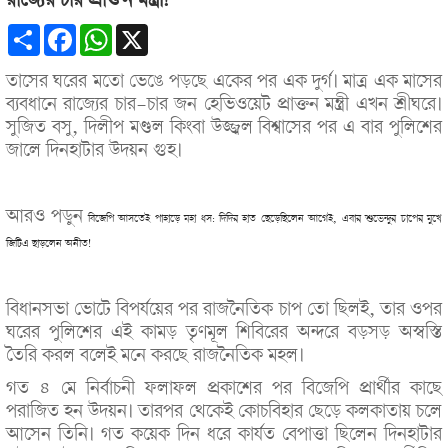
রাজ্যের চার প্রাক্তন মন্ত্রী!
Share
Facebook
WhatsApp
X
তাসের ঘরের মতো ভেঙে পড়ছে একের পর এক দুর্গ। মাত্র এক মাসের
ব্যবধানে রাজ্যের চার-চার জন হেভিওয়েট প্রাক্তন মন্ত্রী এখন শ্রীঘরে।
সুজিত বসু, দিলীপ মণ্ডল কিংবা উজ্জ্বল বিশ্বাসের পর এ বার পুলিশের
জালে দিনহাটার উদয়ন গুহ।
আরও পড়ুন
বিজেপি আসতেই পাহাড়ে মহা ধস: দিদির হাত ছেড়েছিলেন আগেই, এবার শুভেন্দুর চাপের মুখে
জিটিএ ছাড়লেন অনীত!
বিধানসভা ভোটে বিপর্যয়ের পর রাজনৈতিক চাপ তো ছিলই, তার ওপর
ঘরের পুলিশের এই কামড় তৃণমূল শিবিরের অন্দরে বড়সড় অস্বস্তি
তৈরি করল বলেই মনে করছে রাজনৈতিক মহল।
গত ৪ মে নির্বাচনী ফলাফল প্রকাশের পর বিজেপি প্রার্থীর কাছে
পরাজিত হন উদয়ন। তারপর থেকেই কোচবিহার ছেড়ে কলকাতায় চলে
আসেন তিনি। গত কয়েক দিন ধরে কার্যত বেপাত্তা ছিলেন দিনহাটার