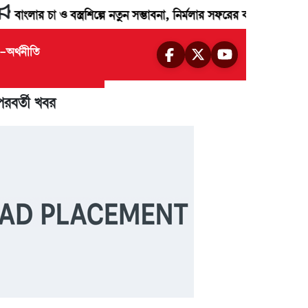
 বস্ত্রশিল্পে নতুন সম্ভাবনা, নির্মলার সফরের কথা ঘোষণা শুভেন্দুর
ধর
য-অর্থনীতি
পরবর্তী খবর