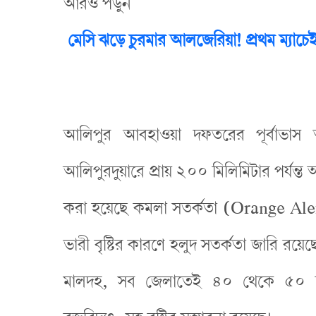
আরও পড়ুন
মেসি ঝড়ে চুরমার আলজেরিয়া! প্রথম ম্যাচেই ক
আলিপুর আবহাওয়া দফতরের পূর্বাভাস অন
আলিপুরদুয়ারে প্রায় ২০০ মিলিমিটার পর্যন্ত 
করা হয়েছে কমলা সতর্কতা (Orange Alert)
ভারী বৃষ্টির কারণে হলুদ সতর্কতা জারি রয়েছে
মালদহ, সব জেলাতেই ৪০ থেকে ৫০ কি