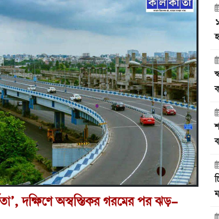
১
হ
স
ক
শ
ব
চ
ম
্কতা’, দক্ষিণে অস্বস্তিকর গরমের পর ঝড়-