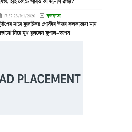
র্যন্ত, হাই কোর্টে আরও কী জানাল রাজ্য?
কলকাতা
17:37 28/Jul/2026
ুদীপের নামে কুরুচিকর পোস্টার উত্তর কলকাতায়! নাম
ড়ানো নিয়ে মুখ খুললেন কুণাল-তাপস