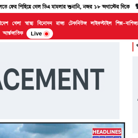
য়ে গেল ডিএ মামলার শুনানি, নজর ১৮ অগাস্টের দিকে
বাংলার চা ও
িদেশ
খেলা
স্বাস্থ্য
বিনোদন
রাজ্য
টেকনিউজ
লাইফস্টাইল
শিল্প-বাণিজ্
আর্ন্তজাতিক
Live