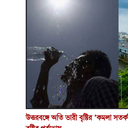
উত্তরবঙ্গে অতি ভারী বৃষ্টির ‘কমলা সতর