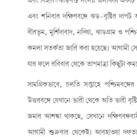
এবং বিহার-ঝাড়খণ্ড সংলগ্ন এলাকায় একটি ঘূ
এবং শনিবার দক্ষিণবঙ্গে ঝড়-বৃষ্টির দাপট
বীরভূম, মুর্শিদাবাদ, নদিয়া, ঝাড়গ্রাম ও পশ্
কমলা সতর্কতা জারি করা হয়েছে। আগামী সোমব
যার ফলে রবিবার থেকে তাপমাত্রা কিছুটা কম
সামগ্রিকভাবে, চলতি সপ্তাহে পশ্চিমবঙ্গে
উত্তরবঙ্গে যেখানে ভারী থেকে অতি ভারী বৃ
জমার আশঙ্কা থাকছে, সেখানে দক্ষিণবঙ্গবা
আগামী শুক্রবার থেকেই। আবহাওয়া দফতরে