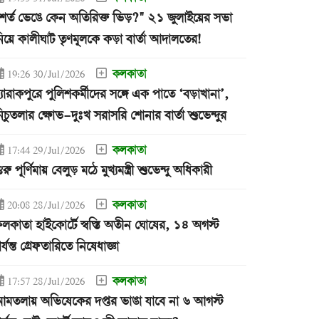
শর্ত ভেঙে কেন অতিরিক্ত ভিড়?" ২১ জুলাইয়ের সভা
িয়ে কালীঘাট তৃণমূলকে কড়া বার্তা আদালতের!
কলকাতা
19:26 30/Jul/2026
্যারাকপুরে পুলিশকর্মীদের সঙ্গে এক পাতে ‘বড়াখানা’,
িচুতলার ক্ষোভ-দুঃখ সরাসরি শোনার বার্তা শুভেন্দুর
কলকাতা
17:44 29/Jul/2026
ুরু পূর্ণিমায় বেলুড় মঠে মুখ্যমন্ত্রী শুভেন্দু অধিকারী
কলকাতা
20:08 28/Jul/2026
লকাতা হাইকোর্টে স্বস্তি অতীন ঘোষের, ১৪ অগস্ট
র্যন্ত গ্রেফতারিতে নিষেধাজ্ঞা
কলকাতা
17:57 28/Jul/2026
মতলায় অভিষেকের দপ্তর ভাঙা যাবে না ৬ আগস্ট