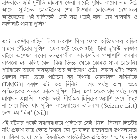
হাজরাকে জমি দুর্নীতি মামলায় জেরা করেই সুমিত রায়ের নাম উঠে
আসে। সুমিতের মোবাইলের শেষ টাওয়ার লোকেশন দেখাচ্ছিল
অভিষেকের এই বাড়িতেই। সেই সূত্র ধরেই হানা দেয় শালবনি ও
কালীঘাট থানার পুলিশ।
৩টে: কেন্দ্রীয় বাহিনী দিয়ে চারপাশ ঘিরে ফেলে অভিষেকের বাড়ির
সামনে পৌঁছোয় পুলিশ। ভোর ৩টে থেকে ৫টা: টানা দু’ঘণ্টা দরজার
বাইরে অপেক্ষা করেন তদন্তকারীরা। ডাকাডাকির পাশাপাশি বারবার
বাজানো হয় কলিং বেল। কিন্তু ভিতর থেকে কোনও সাড়া মেলেনি।
পরিবারের তরফে অসহযোগিতার অভিযোগ ওঠে। সকাল ৫টা: দরজা
খোলার জন্য ডেকে পাঠানো হয় বিপর্যয় মোকাবিলা বাহিনীকে
(DMG)। সকাল ৬টা ৩০ মিনিট: শেষ পর্যন্ত তালা ভেঙে
অভিষেকের অন্দরে ঢোকে পুলিশ। তিন তলা থেকে ছাদ পর্যন্ত চলে
ম্যারাথন তল্লাশি। সকাল ৮টা: দীর্ঘ ৯০ মিনিটের তল্লাশি শেষে কিছুই
না পেয়ে ফিরে যায় পুলিশ। বাজেয়াপ্তের তালিকায় (Seizure List)
লেখা হয় ‘নিল’ (Nil)।
এই ঘটনার পরেই সমাজমাধ্যমে পুলিশের সেই ‘নিল’ সিজার লিস্টের
নথি প্রকাশ করে ক্ষোভ উগরে দেন তৃণমূলের রাজ্যসভার উপদলনেতা
সাগরিকা ঘোষ। গোটা বিষয়টিকে ‘রাজনৈতিক প্রতিহিংসা’ ও ‘মানসিক