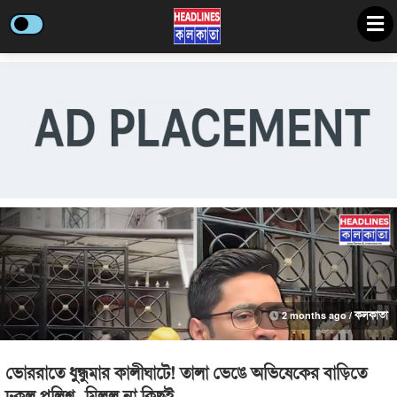
2 months ago /
কলকাতা
ভোররাতে ধুন্ধুমার কালীঘাটে! তালা ভেঙে অভিষেকের বাড়িতে