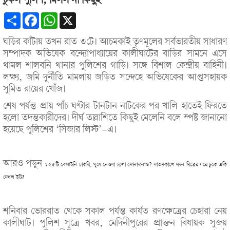
ঢুকল পুলিশ, মিলল না কিছুই
Share
Facebook
WhatsApp
X
ঘড়ির কাঁটায় তখন রাত ৩টে। আচমকাই তৃণমূলের সর্বভারতীয় সাধারণ
সম্পাদক অভিষেক বন্দ্যোপাধ্যায়ের কালীঘাটের বাড়ির সামনে এসে
থামল শালবনি থানার পুলিশের গাড়ি। সঙ্গে বিশাল কেন্দ্রীয় বাহিনী।
লক্ষ্য, জমি দুর্নীতি মামলায় জড়িত সন্দেহে অভিষেকের আপ্তসহায়ক
সুমিত রায়ের খোঁজ।
শেষ পর্যন্ত প্রায় পাঁচ ঘণ্টার টানটান নাটকের পর খালি হাতেই ফিরতে
হলো তদন্তকারীদের। দীর্ঘ তল্লাশিতে কিছুই মেলেনি বলে স্পষ্ট জানানো
হয়েছে পুলিশের ‘সিজার লিস্ট’-এ।
আরও পড়ুন
১২৫টি বেআইনি চাকরি, ঘুষে নেওয়া হলো সোনাদানাও? সাতসকালে মদন মিত্রের ঘরে ঢুকে একি
দেখল ইডি!
শনিবার ভোররাত থেকে সকাল পর্যন্ত কার্যত রণক্ষেত্রের চেহারা নেয়
কালীঘাট। পুলিশ সূত্রে খবর, মেদিনীপুরের প্রাক্তন বিধায়ক সুজয়