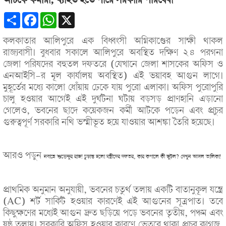
আটকে কর্মীরা, ব্যাহত হতে পারে সরকারি পরিষেবা
Share
Facebook
WhatsApp
X
কলকাতার আলিপুরে এক বিধ্বংসী অগ্নিকাণ্ডের সাক্ষী থাকল
রাজ্যবাসী। বুধবার সকালে আলিপুরে অবস্থিত দক্ষিণ ২৪ পরগনা
জেলা পরিষদের বহুতল দফতরে (যেখানে জেলা শাসকের অফিস ও
এনআইসি-র মূল কার্যালয় অবস্থিত) এই ভয়াবহ আগুন লাগে।
মুহূর্তের মধ্যে কালো ধোঁয়ায় ঢেকে যায় পুরো এলাকা। অফিস পুরোপুরি
চালু হওয়ার আগেই এই দুর্ঘটনা ঘটায় বড়সড় প্রাণহানি এড়ানো
গেলেও, ভবনের ছাদে কয়েকজন কর্মী আটকে পড়েন এবং প্রচুর
গুরুত্বপূর্ণ সরকারি নথি ভস্মীভূত হয়ে যাওয়ার আশঙ্কা তৈরি হয়েছে।
আরও পড়ুন
নবান্নে শুভেন্দুর রাজ! চূড়ান্ত হলো মন্ত্রীদের দফতর, কার কপালে কী জুটল? দেখুন আসল তালিকা!
প্রাথমিক অনুমান অনুযায়ী, ভবনের চতুর্থ তলায় একটি বাতানুকূল যন্ত্রে
(AC) শর্ট সার্কিট হওয়ার কারণেই এই আগুনের সূত্রপাত। তবে
কিছুক্ষণের মধ্যেই আগুন দ্রুত ছড়িয়ে পড়ে ভবনের তৃতীয়, পঞ্চম এবং
ষষ্ঠ তলায়। সরকারি অফিস হওয়ার কারণে ভেতরে থাকা প্রচুর কাগজ,