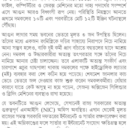
ফাইল, কম্পিউটার ও জেরক্স মেশিনের মতো দাহ্য পদার্থের সংস্পর্শে
এসে আগুন আরও বিধ্বংসী রূপ নেয়। পরিস্থিতি নিয়ন্ত্রণে আনতে
প্রথমে দমকলের ১০টি এবং পরবর্তীতে মোট ১২টি ইঞ্জিন ঘটনাস্থলে
পৌঁছায়।
আগুন লাগার সময় ভবনের ভেতরে মূলত ৩ জন উপস্থিত ছিলেন।
তাঁদের মধ্যে একজন রংমিস্ত্রিকে দড়ির সাহায্যে নিরাপদে নিচে নামিয়ে
আনা সম্ভব হলেও, বাকি দুই কর্মী প্রাণ বাঁচাতে বহুতলের ছাদে আশ্রয়
নেন। দমকল ও উদ্ধারকারীরা অত্যন্ত তৎপরতার সঙ্গে তাঁদের নিচে
নামিয়ে আনার চেষ্টা চালাচ্ছেন। তবে এলাকাটি অত্যন্ত সংকীর্ণ এবং
চারপাশে প্রচুর গাছপালা থাকায় দমকলের পক্ষে হাইড্রোলিক ল্যাডার
(মই) ব্যবহার করা বেশ কঠিন হয়ে পড়েছে। শেষমেশ জানলার কাচ
ভেঙে ভেতরে জল দেওয়ার কাজ শুরু করেন দমকলকর্মীরা। ধোঁয়ার
কারণে যাতে কেউ অসুস্থ না হয়ে পড়েন, সেজন্য অক্সিজেন সিলিন্ডার
ও ব্রিদিং মেশিনের ব্যবস্থাও রাখা হয়েছে।
যে ভবনটিতে আগুন লেগেছে, সেখানেই রাজ্য সরকারের অত্যন্ত
গুরুত্বপূর্ণ এনআইসি (NIC) অফিস অবস্থিত। এখান থেকেই মূলত
রাজ্যের সমস্ত সরকারি দফতরের ইন্টারনেট ও সার্ভার রক্ষণাবেক্ষণ করা
হয়। এই অগ্নিকাণ্ডের ফলে সার্ভার বা ইন্টারনেট সংযোগ ক্ষতিগ্রস্ত হলে