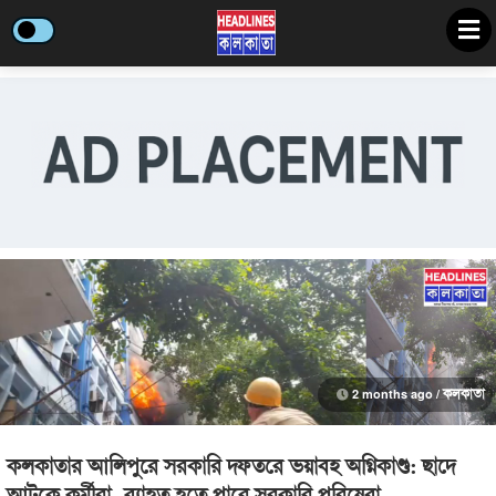
2 months ago /
কলকাতা
কলকাতার আলিপুরে সরকারি দফতরে ভয়াবহ অগ্নিকাণ্ড: ছাদে