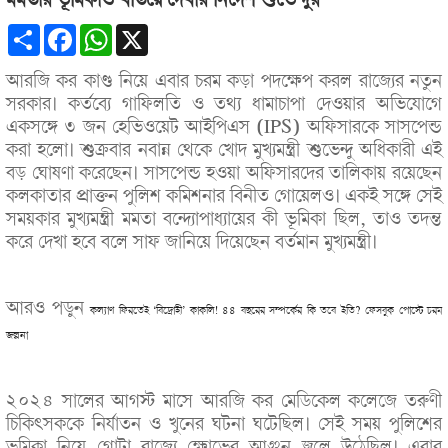
মমতার ভূমিকাও খতিয়ে দেখার নির্দেশ শুভেন্দুর
Share
Facebook
WhatsApp
X
আরজি কর কাণ্ড নিয়ে এবার চরম কড়া পদক্ষেপ করল রাজ্যের নতুন
সরকার। কর্তব্যে গাফিলতি ও তথ্য ধামাচাপা দেওয়ার অভিযোগে
একসঙ্গে ৩ জন হেভিওয়েট আইপিএস (IPS) অফিসারকে সাসপেন্ড
করা হলো। শুক্রবার নবান্ন থেকে খোদ মুখ্যমন্ত্রী শুভেন্দু অধিকারী এই
বড় ঘোষণা করেছেন। সাসপেন্ড হওয়া অফিসারদের তালিকায় রয়েছেন
কলকাতার প্রাক্তন পুলিশ কমিশনার বিনীত গোয়েলও। একই সঙ্গে সেই
সময়কার মুখ্যমন্ত্রী মমতা বন্দ্যোপাধ্যায়ের কী ভূমিকা ছিল, তাও তদন্ত
করে দেখা হবে বলে সাফ জানিয়ে দিয়েছেন বর্তমান মুখ্যমন্ত্রী।
আরও পড়ুন
কল্যাণ ফিরতেই ‘বিদ্রোহী’ কাকলি! ৪৪ বছরের সম্পর্কের কি তবে ইতি? ফেসবুক পোস্টে চরম
জল্পনা
২০২৪ সালের আগস্ট মাসে আরজি কর মেডিকেল কলেজে তরুণী
চিকিৎসককে নির্যাতন ও খুনের ঘটনা ঘটেছিল। সেই সময় পুলিশের
ভূমিকা নিয়ে গোটা রাজ্যে ক্ষোভের আগুন জ্বলে উঠেছিল। এবার