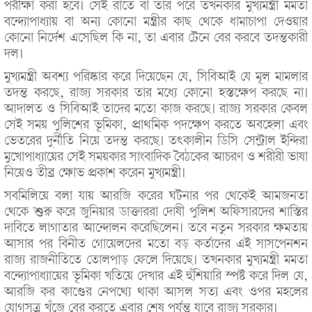
পরীক্ষা করা হবে। সেই রাতে বা তার পরে তখনকার মুখ্যমন্ত্রী মমতা
বন্দ্যোপাধ্যায় বা অন্য কোনো মন্ত্রীর কাছ থেকে ধামাচাপা দেওয়ার
কোনো নির্দেশ এসেছিল কি না, তা এবার টেনে বের করবে তদন্তকারী
দল।
মুখ্যমন্ত্রী অবশ্য পরিষ্কার করে দিয়েছেন যে, সিবিআই যে মূল মামলার
তদন্ত করছে, রাজ্য সরকার তার মধ্যে কোনো হস্তক্ষেপ করছে না।
আদালত ও সিবিআই তাদের মতো কাজ করছে। রাজ্য সরকার কেবল
সেই সময় পুলিশের ভূমিকা, প্রাথমিক পদক্ষেপ করতে অবহেলা এবং
ভেতরের দুর্নীতি নিয়ে তদন্ত করছে। তৎকালীন ডিসি সেন্ট্রাল ইন্দিরা
মুখোপাধ্যায়ের সেই সময়কার সাংবাদিক বৈঠকের আচরণ ও শরীরী ভাষা
নিয়েও তীব্র ক্ষোভ প্রকাশ করেন মুখ্যমন্ত্রী।
সবমিলিয়ে বলা যায় আরজি করের ঘটনার পর থেকেই আমজনতা
থেকে শুরু করে জুনিয়ার ডাক্তাররা দোষী পুলিশ অফিসারদের শাস্তির
দাবিতে লাগাতার আন্দোলন করেছিলেন। তবে নতুন সরকার ক্ষমতায়
আসার পর বিনীত গোয়েলদের মতো বড় কর্তাদের এই সাসপেনশন
রাজ্য রাজনীতিতে তোলপাড় ফেলে দিয়েছে। তখনকার মুখ্যমন্ত্রী মমতা
বন্দ্যোপাধ্যায়ের ভূমিকা খতিয়ে দেখার এই হুঁশিয়ারি স্পষ্ট করে দিল যে,
আরজি কর কাণ্ডের নেপথ্যে থাকা আসল সত্য এবং ওপর মহলের
যোগসূত্র খুঁজে বের করতে এবার শেষ পর্যন্ত যাবে রাজ্য সরকার।