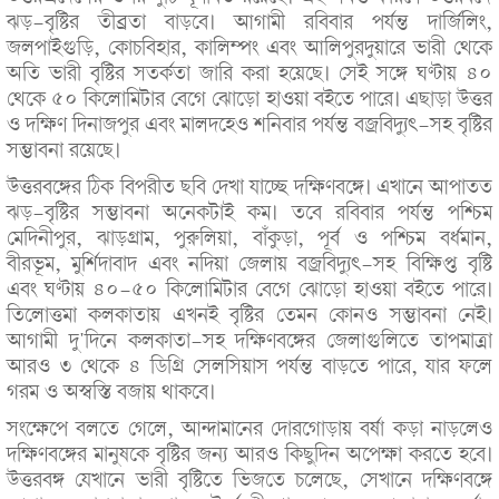
ঝড়-বৃষ্টির তীব্রতা বাড়বে। আগামী রবিবার পর্যন্ত দার্জিলিং,
জলপাইগুড়ি, কোচবিহার, কালিম্পং এবং আলিপুরদুয়ারে ভারী থেকে
অতি ভারী বৃষ্টির সতর্কতা জারি করা হয়েছে। সেই সঙ্গে ঘণ্টায় ৪০
থেকে ৫০ কিলোমিটার বেগে ঝোড়ো হাওয়া বইতে পারে। এছাড়া উত্তর
ও দক্ষিণ দিনাজপুর এবং মালদহেও শনিবার পর্যন্ত বজ্রবিদ্যুৎ-সহ বৃষ্টির
সম্ভাবনা রয়েছে।
উত্তরবঙ্গের ঠিক বিপরীত ছবি দেখা যাচ্ছে দক্ষিণবঙ্গে। এখানে আপাতত
ঝড়-বৃষ্টির সম্ভাবনা অনেকটাই কম। তবে রবিবার পর্যন্ত পশ্চিম
মেদিনীপুর, ঝাড়গ্রাম, পুরুলিয়া, বাঁকুড়া, পূর্ব ও পশ্চিম বর্ধমান,
বীরভূম, মুর্শিদাবাদ এবং নদিয়া জেলায় বজ্রবিদ্যুৎ-সহ বিক্ষিপ্ত বৃষ্টি
এবং ঘণ্টায় ৪০-৫০ কিলোমিটার বেগে ঝোড়ো হাওয়া বইতে পারে।
তিলোত্তমা কলকাতায় এখনই বৃষ্টির তেমন কোনও সম্ভাবনা নেই।
আগামী দু'দিনে কলকাতা-সহ দক্ষিণবঙ্গের জেলাগুলিতে তাপমাত্রা
আরও ৩ থেকে ৪ ডিগ্রি সেলসিয়াস পর্যন্ত বাড়তে পারে, যার ফলে
গরম ও অস্বস্তি বজায় থাকবে।
সংক্ষেপে বলতে গেলে, আন্দামানের দোরগোড়ায় বর্ষা কড়া নাড়লেও
দক্ষিণবঙ্গের মানুষকে বৃষ্টির জন্য আরও কিছুদিন অপেক্ষা করতে হবে।
উত্তরবঙ্গ যেখানে ভারী বৃষ্টিতে ভিজতে চলেছে, সেখানে দক্ষিণবঙ্গে