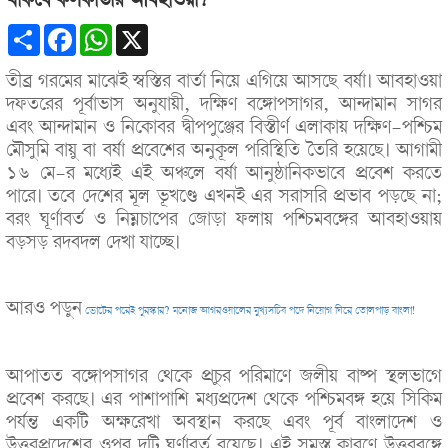
থাকবে কলকাতার আবহাওয়া?
Share
Facebook
WhatsApp
X
তীব্র গরমের মাঝেই স্বস্তির বার্তা নিয়ে এগিয়ে আসছে বর্ষা। আবহাওয়া
দফতরের পূর্বাভাস অনুযায়ী, দক্ষিণ বঙ্গোপসাগর, আন্দামান সাগর
এবং আন্দামান ও নিকোবর দ্বীপপুঞ্জের বিস্তীর্ণ এলাকায় দক্ষিণ-পশ্চিম
মৌসুমি বায়ু বা বর্ষা প্রবেশের অনুকূল পরিস্থিতি তৈরি হয়েছে। আগামী
১৬ মে-র মধ্যেই এই অঞ্চলে বর্ষা আনুষ্ঠানিকভাবে প্রবেশ করতে
পারে। তবে দেশের মূল ভূখণ্ডে এখনই এর সরাসরি প্রভাব পড়ছে না;
বরং ঘূর্ণাবর্ত ও নিম্নচাপের জোড়া ফলায় পশ্চিমবঙ্গের আবহাওয়ায়
বড়সড় রদবদল দেখা যাচ্ছে।
আরও পড়ুন
ভোটের পরেই পুরস্কার? মনোজ আগরওয়ালের মুখ্যসচিব পদে নিয়োগ ঘিরে তোলপাড় বাংলা!
আপাতত বঙ্গোপসাগর থেকে প্রচুর পরিমাণে জলীয় বাষ্প স্থলভাগে
প্রবেশ করছে। এর পাশাপাশি মধ্যপ্রদেশ থেকে পশ্চিমবঙ্গ হয়ে সিকিম
পর্যন্ত একটি অক্ষরেখা অবস্থান করছে এবং পূর্ব বাংলাদেশ ও
উত্তরপ্রদেশের ওপর দুটি ঘূর্ণাবর্ত রয়েছে। এই সমস্ত কারণে উত্তরবঙ্গে