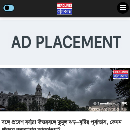
3 months ago /
রাজ্য
বঙ্গে প্রবেশ বর্ষার! উত্তরবঙ্গে তুমুল ঝড়-বৃষ্টির পূর্বাভাস, কেমন