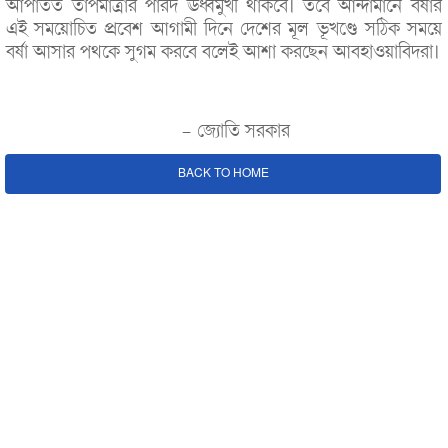
আপাতত তাপমাত্রার পারদ ঊর্ধ্বমুখী থাকবে। তবে আন্দামানে বর্ষার
এই সময়োচিত প্রবেশ আগামী দিনে দেশের মূল ভূখণ্ডে সঠিক সময়ে
বর্ষা আসার পথকে সুগম করবে বলেই আশা করছেন আবহাওয়াবিদরা।
- জ্যোতি সরকার
BACK TO HOME