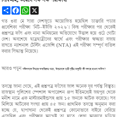
সিবিআই; উদ্বেগে লক্ষ লক্ষ পরীক্ষার্থী
Share
Facebook
WhatsApp
X
গত ৩রা মে সারা দেশজুড়ে আয়োজিত হয়েছিল ডাক্তারি পড়ার
প্রবেশিকা পরীক্ষা 'নিট-ইউজি ২০২৬'। কিন্তু পরীক্ষার পর থেকেই
প্রশ্নপত্র ফাঁস এবং নানা অনিয়মের অভিযোগে উত্তাল হয়ে ওঠে গোটা
দেশ। অবশেষে ছাত্রছাত্রীদের স্বার্থে এবং পরীক্ষার স্বচ্ছতা বজায়
রাখতে ন্যাশনাল টেস্টিং এজেন্সি (NTA) এই পরীক্ষা সম্পূর্ণ বাতিল
করার সিদ্ধান্ত নিয়েছে।
আরও পড়ুন
দক্ষিণবঙ্গে ফিরছে অস্বস্তিকর গরম, উত্তরবঙ্গে ভারী বৃষ্টির ভ্রুকুটি! কী বলছে হাওয়া অফিস?
তদন্তে জানা গেছে, এই প্রশ্নপত্র ফাঁসের জাল অনেক দূর পর্যন্ত বিস্তৃত।
রাজস্থান পুলিশের স্পেশাল অপারেশন গ্রুপ ইতিমধ্যেই জয়পুর থেকে
মনীশ নামে এক মাস্টারমাইন্ডসহ প্রায় ১৫ জনকে আটক করেছে। সব
মিলিয়ে আটকের সংখ্যা প্রায় ৪৫ জন। প্রাথমিক তদন্তে অনুমান করা
হচ্ছে যে, ছাপাখানা থেকেই প্রশ্নপত্র কোনোভাবে বাইরে বেরিয়ে
এসেছিল এবং পরীক্ষার আগেই তা হাতে লেখা আকারে ছড়িয়ে