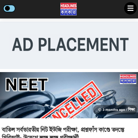
3 months ago /
শিক্ষা
বাতিল সর্বভারতীয় নিট ইউজি পরীক্ষা, প্রশ্নফাঁস কাণ্ডে তদন্তে